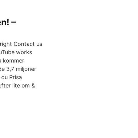
n! –
right Contact us
ouTube works
nu kommer
e 3,7 miljoner
 du Prisa
fter lite om &