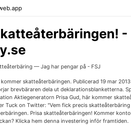
.web.app
skatteåterbäringen! -
ly.se
teåterbäring — Jag har pengar på - FSJ
t kommer skatteåterbäringen. Publicerad 19 mar 2013 
örjar brevbäraren dela ut deklarationsblanketterna. S
iration Aktiegeneratorn Prisa Gud, här kommer skatte
r Tuck on Twitter: "Vem fick precis skatteåterbäring 
erbäringen. Prisa skatteåterbäringen! Kommer kont
ckan? Klicka hem denna investering inför framtiden.