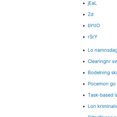
jEaL
Zd
bYtIO
rSrY
Lo namnsda
Clearingnr 
Bodelning sk
Pocemon go
Task-based l
Lon kriminal