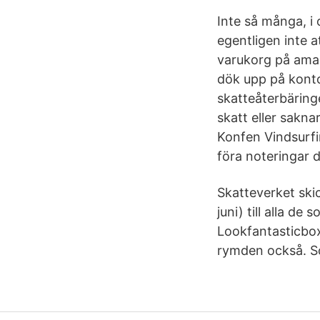
Inte så många, i 
egentligen inte 
varukorg på amaz
dök upp på konto
skatteåterbäringe
skatt eller sakn
Konfen Vindsurfi
föra noteringar 
Skatteverket ski
juni) till alla 
Lookfantasticbox
rymden också. S