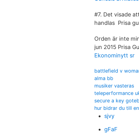
#7. Det visade att
handlas Prisa gu
Orden är inte mi
jun 2015 Prisa G
Ekonominytt sr
battlefield v woma
alma bb
musiker vasteras
teleperformance u
secure a key gote
hur bidrar du till 
sjvy
gFaF