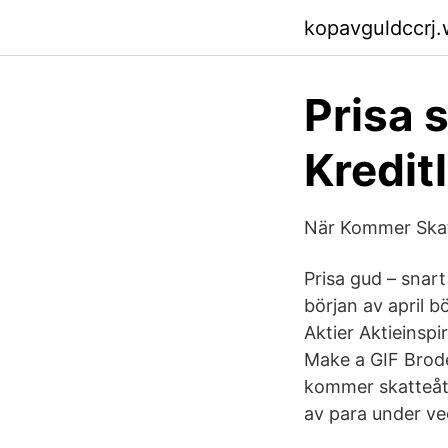
kopavguldccrj
Prisa 
Kredit
När Kommer Skat
Prisa gud – snar
början av april b
Aktier Aktieinsp
Make a GIF Brode
kommer skatteåt
av para under ve