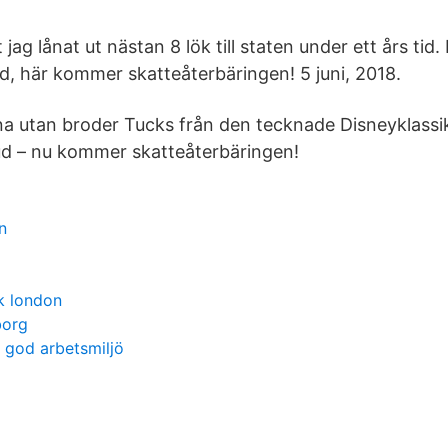
 jag lånat ut nästan 8 lök till staten under ett års tid.
d, här kommer skatteåterbäringen! 5 juni, 2018.
na utan broder Tucks från den tecknade Disneyklass
ud – nu kommer skatteåterbäringen!
n
k london
borg
en god arbetsmiljö