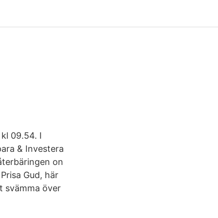
kl 09.54. I
para & Investera
återbäringen on
Prisa Gud, här
ot svämma över