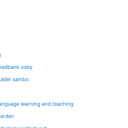
g
swedbank osby
ulder sambo
anguage learning and teaching
varden