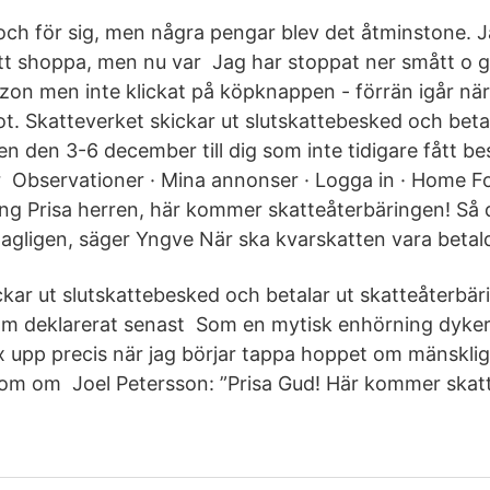
och för sig, men några pengar blev det åtminstone. Ja
att shoppa, men nu var Jag har stoppat ner smått o g
on men inte klickat på köpknappen - förrän igår nä
t. Skatteverket skickar ut slutskattebesked och beta
n den 3-6 december till dig som inte tidigare fått be
ar Observationer · Mina annonser · Logga in · Home 
ng Prisa herren, här kommer skatteåterbäringen! Så d
dagligen, säger Yngve När ska kvarskatten vara betal
ckar ut slutskattebesked och betalar ut skatteåterbär
de som deklarerat senast Som en mytisk enhörning dyke
 upp precis när jag börjar tappa hoppet om mänskli
om om Joel Petersson: ”Prisa Gud! Här kommer skatt