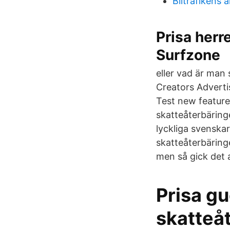
Biltrafikens 
Prisa herr
Surfzone
eller vad är man
Creators Advert
Test new feature
skatteåterbäring
lyckliga svenskar
skatteåterbäring
men så gick det a
Prisa g
skatteåt