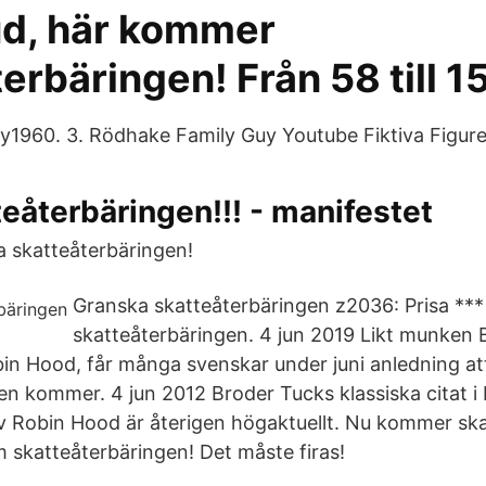
ud, här kommer
erbäringen! Från 58 till 
1960. 3. Rödhake Family Guy Youtube Fiktiva Figure
teåterbäringen!!! - manifestet
sa skatteåterbäringen!
Granska skatteåterbäringen z2036: Prisa **
skatteåterbäringen. 4 jun 2019 Likt munken 
in Hood, får många svenskar under juni anledning att
en kommer. 4 jun 2012 Broder Tucks klassiska citat i
av Robin Hood är återigen högaktuellt. Nu kommer sk
m skatteåterbäringen! Det måste firas!