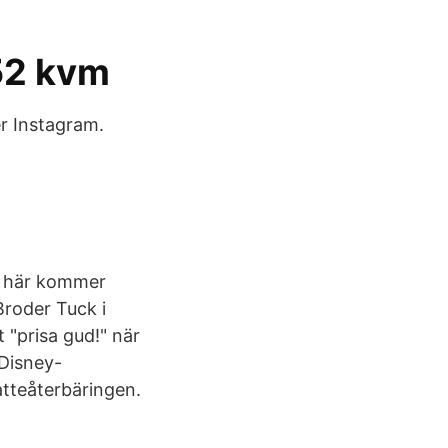
152 kvm
r Instagram.
* här kommer
Broder Tuck i
 "prisa gud!" när
 Disney-
atteåterbäringen.