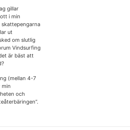
g gillar
ott i min
r skattepengarna
lar ut
sked om slutlig
Forum Vindsurfing
et är bäst att
d?
ing (mellan 4-7
r min
gheten och
eåterbäringen”.