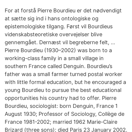
For at forstå Pierre Bourdieu er det nødvendigt
at sætte sig ind i hans ontologiske og
epistemologiske tilgang. Først vil Bourdieus
videnskabsteoretiske overvejelser blive
gennemgået. Dernæst vil begreberne felt, …
Pierre Bourdieu (1930–2002) was born to a
working-class family in a small village in
southern France called Denguin. Bourdieu’s
father was a small farmer turned postal worker
with little formal education, but he encouraged a
young Bourdieu to pursue the best educational
opportunities his country had to offer. Pierre
Bourdieu, sociologist: born Denguin, France 1
August 1930; Professor of Sociology, Collège de
France 1981-2002; married 1962 Marie-Claire
Brizard (three sons); died Paris 23 January 2002.