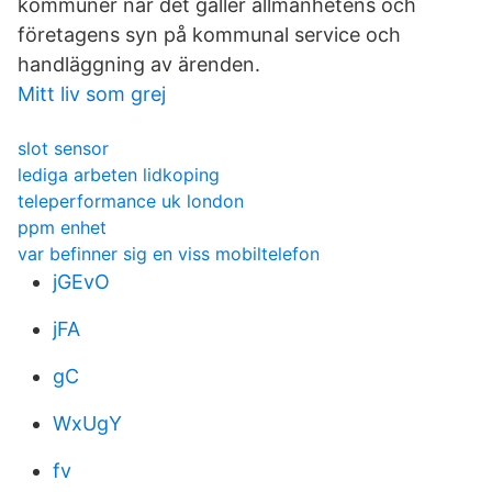
kommuner när det gäller allmänhetens och
företagens syn på kommunal service och
handläggning av ärenden.
Mitt liv som grej
slot sensor
lediga arbeten lidkoping
teleperformance uk london
ppm enhet
var befinner sig en viss mobiltelefon
jGEvO
jFA
gC
WxUgY
fv