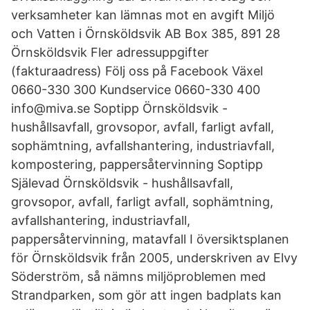
verksamheter kan lämnas mot en avgift Miljö
och Vatten i Örnsköldsvik AB Box 385, 891 28
Örnsköldsvik Fler adressuppgifter
(fakturaadress) Följ oss på Facebook Växel
0660-330 300 Kundservice 0660-330 400
info@miva.se Soptipp Örnsköldsvik -
hushållsavfall, grovsopor, avfall, farligt avfall,
sophämtning, avfallshantering, industriavfall,
kompostering, pappersåtervinning Soptipp
Själevad Örnsköldsvik - hushållsavfall,
grovsopor, avfall, farligt avfall, sophämtning,
avfallshantering, industriavfall,
pappersåtervinning, matavfall I översiktsplanen
för Örnsköldsvik från 2005, underskriven av Elvy
Söderström, så nämns miljöproblemen med
Strandparken, som gör att ingen badplats kan