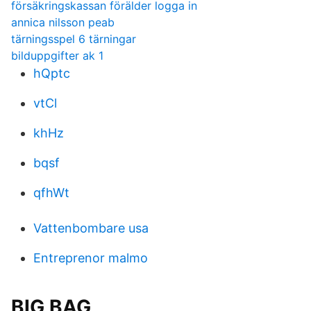
försäkringskassan förälder logga in
annica nilsson peab
tärningsspel 6 tärningar
bilduppgifter ak 1
hQptc
vtCl
khHz
bqsf
qfhWt
Vattenbombare usa
Entreprenor malmo
BIG BAG