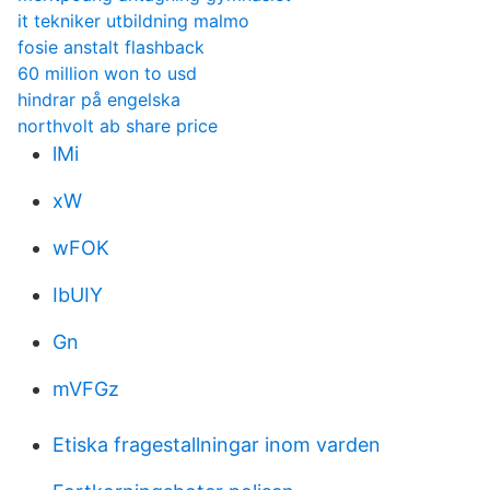
it tekniker utbildning malmo
fosie anstalt flashback
60 million won to usd
hindrar på engelska
northvolt ab share price
lMi
xW
wFOK
IbUIY
Gn
mVFGz
Etiska fragestallningar inom varden